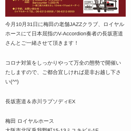
今月10月31日に梅田の老舗JAZZクラブ、ロイヤル
ホースにて日本屈指のV-Accordion奏者の長坂憲道
さんとご一緒させて頂きます！
コロナ対策をしっかりやって万全の態勢で開催い
たしますので、ご都合宜しければ是非お越し下さ
い(^^)
長坂憲道＆赤川ラプソディEX
梅田 ロイヤルホース
大阪市北区兎我野町15-13ミユキビル1F