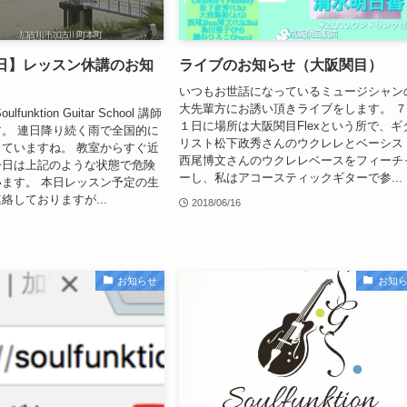
7日】レッスン休講のお知
ライブのお知らせ（大阪関目）
いつもお世話になっているミュージシャン
大先輩方にお誘い頂きライブをします。 
unktion Guitar School 講師
１日に場所は大阪関目Flexという所で、ギ
。 連日降り続く雨で全国的に
リスト松下政秀さんのウクレレとベーシス
ていますね。 教室からすぐ近
西尾博文さんのウクレレベースをフィーチ
今日は上記のような状態で危険
ーし、私はアコースティックギターで参...
ます。 本日レッスン予定の生
絡しておりますが...
2018/06/16
お知らせ
お知