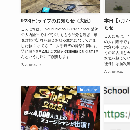
9/23(日)ライブのお知らせ（大阪）
本日【7月
らせ
こんにちは。 Soulfunktion Guitar School 講師
の大西隆裕です(^^) 9月ももう半分を過ぎ、朝
こんにちは。 Soulf
晩は秋の訪れを感じさせる空気になってきま
の大西隆裕です
したね！ さてさて、大学時代の音楽仲間にお
大変な事になっ
誘い頂き9月23日に大阪のtripperia bal glamsさ
くの加古川も
んというお店にて演奏します...
水位を超えてい
徒様には順次連
2018/09/19
2018/07/07
お知らせ