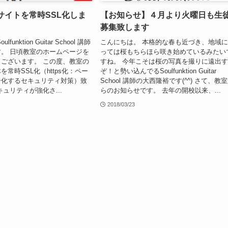
サイトを常時SSL化しま
【お知らせ】４月より火曜日も生
募集致します
unktion Guitar School 講師
こんにちは。 本格的な春も近づき、地域
。 日頃教室のホームページを
っては桜もちらほら咲き始めているみたい
ございます。 この度、教室の
すね。 今年こそは桜の写真を撮りに遠出
を常時SSL化（https化：ペー
ぞ！と勢い込んでるSoulfunktion Guitar
号化するセキュリティ対策）致
School 講師の大西隆裕です(^^) さて、教
ュリティが強化さ...
らのお知らせです。 去年の開校以来、...
2018/03/23