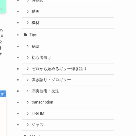
お勧め
動画
機材
の
Tips
７月
タ
秘訣
ト
ャ
初心者向け
ゼロから始めるギター弾き語り
弾き語り・ソロギター
演奏技術・技法
らせ
transcription
HR/HM
ジャズ