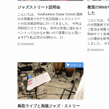
ジャズストリート説明会
教室のWeb
した
こんにちは。 Soulfunktion Guitar School 講師
の大西隆裕です(^^) 先日高槻ジャズストリー
こんにちは。 Soulf
トの出演者説明会に行ってきました。 今年は
の大西隆裕です
20回目だそうですね。 街中が音楽に溢れるイ
ご覧頂き有難う
ベントってなかなか無いので貴重だなと思い
Webサイト全体
ます(^^) 私は3日の13時から、LI...
ジの通信を暗
しました。 セキ
2018/04/22
2018/04/14
お知らせ
鳥取ライブと高槻ジャズ・ストリー