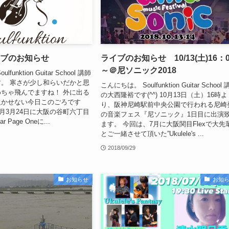
ライブのお知らせ
ライブのお知らせ 10/13(土)16：0
～＠尼ソニック2018
unktion Guitar School 講師
。 寒さが少し和らいだかと思
こんにちは。 Soulfunktion Guitar School
ちゃ飛んでますね！ 外に出る
の大西隆裕です(^^) 10月13日（土）16時よ
欠かせない今日このごろです
り、阪神尼崎駅前中央公園で行われる尼崎
て、来月3月24日に大阪の谷町六丁目
の音楽フェス『尼ソニック』1日目に出演
r Page Oneに...
ます。 今回は、7月に大阪関目Flexで大先
とご一緒させて頂いた”Ukulele's ...
2018/09/29
お知らせ
お知