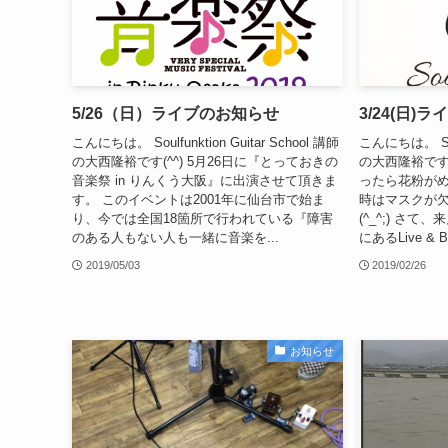
5/26（日）ライブのお知らせ
3/24(日)
こんにちは。 Soulfunktion Guitar School 講師
こんにちは。 Soulf
の大西隆裕です(^^) 5月26日に『とっておきの
の大西隆裕です
音楽祭 in りんくう大阪』に出演させて頂きま
ったら花粉がめ
す。 このイベントは2001年に仙台市で始ま
時はマスクが
り、今では全国18箇所で行われている『障害
(^_^;) さ
のある人もない人も一緒に音楽を...
にあるLive & Ba
2019/05/03
2019/02/26
お知らせ