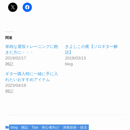
関連
単純な運指トレーニングに飽
きよしこの夜【ソロギター解
きた方に・・・
説】
2019/02/17
2018/03/13
雑記
blog
ギター購入時に一緒に手に入
れたいおすすめアイテム
2023/04/18
雑記
blog
雑記
Tips
初心者向け
演奏技術・技法