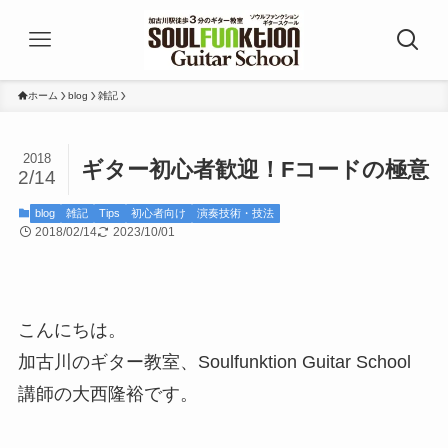
ホーム
blog
雑記
2018
ギター初心者歓迎！Fコードの極意
2/14
blog
雑記
Tips
初心者向け
演奏技術・技法
2018/02/14
2023/10/01
こんにちは。
加古川のギター教室、Soulfunktion Guitar School
講師の大西隆裕です。