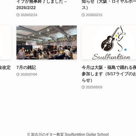
イブが無事終了しました –
知らせ（大阪・ロイヤルホ
2026/2/22
ス）
2026/02/24
2026/02/15
金改定
7月の雑記
今月は大阪・福島で踊れる
参加します（5/17ライブの
2025/07/04
らせ）
2025/05/03
©
加古川のギター教室 Soulfunktion Guitar School