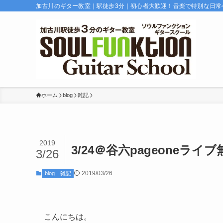
加古川のギター教室｜駅徒歩3分｜初心者大歓迎！音楽で特別な日常
ホーム
blog
雑記
2019
3/24＠谷六pageoneラ
3/26
2019/03/26
blog
雑記
こんにちは。